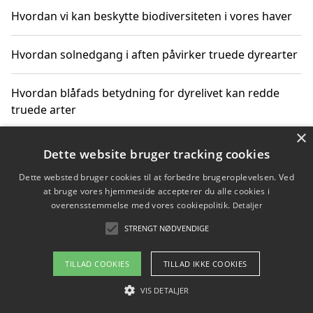
Hvordan vi kan beskytte biodiversiteten i vores haver
Hvordan solnedgang i aften påvirker truede dyrearter
Hvordan blåfads betydning for dyrelivet kan redde
truede arter
×
Hvordan kan gaver til unge voksne støtte bevarelsen
Dette website bruger tracking cookies
af truede dyrearter
Dette websted bruger cookies til at forbedre brugeroplevelsen. Ved
at bruge vores hjemmeside accepterer du alle cookies i
overensstemmelse med vores cookiepolitik.
Detaljer
STRENGT NØDVENDIGE
Copyright 2026 - Pilanto Aps
Om / kontakt
Blog
Betingelser
TILLAD COOKIES
TILLAD IKKE COOKIES
VIS DETALJER