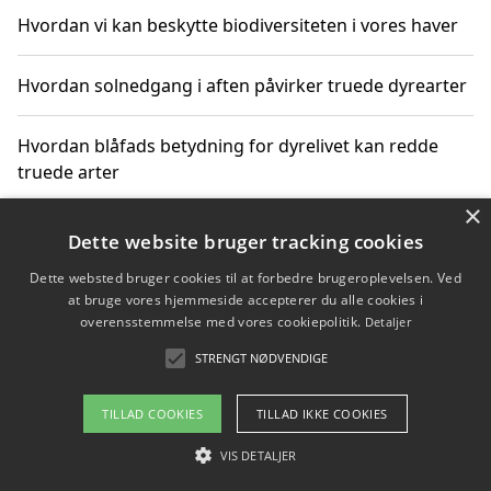
Hvordan vi kan beskytte biodiversiteten i vores haver
Hvordan solnedgang i aften påvirker truede dyrearter
Hvordan blåfads betydning for dyrelivet kan redde
truede arter
×
Hvordan kan gaver til unge voksne støtte bevarelsen
Dette website bruger tracking cookies
af truede dyrearter
Dette websted bruger cookies til at forbedre brugeroplevelsen. Ved
at bruge vores hjemmeside accepterer du alle cookies i
overensstemmelse med vores cookiepolitik.
Detaljer
STRENGT NØDVENDIGE
Copyright 2026 - Pilanto Aps
Om / kontakt
Blog
Betingelser
TILLAD COOKIES
TILLAD IKKE COOKIES
VIS DETALJER