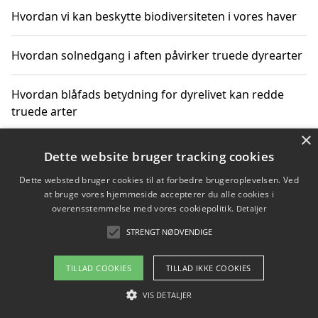
Hvordan vi kan beskytte biodiversiteten i vores haver
Hvordan solnedgang i aften påvirker truede dyrearter
Hvordan blåfads betydning for dyrelivet kan redde
truede arter
×
Hvordan kan gaver til unge voksne støtte bevarelsen
Dette website bruger tracking cookies
af truede dyrearter
Dette websted bruger cookies til at forbedre brugeroplevelsen. Ved
at bruge vores hjemmeside accepterer du alle cookies i
overensstemmelse med vores cookiepolitik.
Detaljer
STRENGT NØDVENDIGE
Copyright 2026 - Pilanto Aps
Om / kontakt
Blog
Betingelser
TILLAD COOKIES
TILLAD IKKE COOKIES
VIS DETALJER