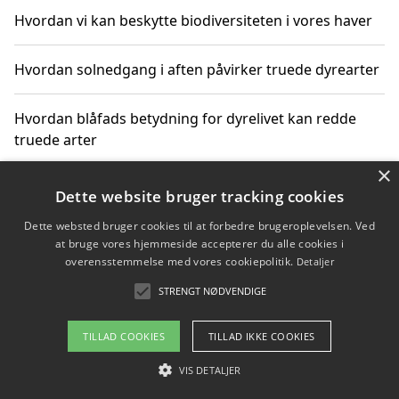
Hvordan vi kan beskytte biodiversiteten i vores haver
Hvordan solnedgang i aften påvirker truede dyrearter
Hvordan blåfads betydning for dyrelivet kan redde
truede arter
×
Hvordan kan gaver til unge voksne støtte bevarelsen
Dette website bruger tracking cookies
af truede dyrearter
Dette websted bruger cookies til at forbedre brugeroplevelsen. Ved
at bruge vores hjemmeside accepterer du alle cookies i
overensstemmelse med vores cookiepolitik.
Detaljer
STRENGT NØDVENDIGE
Copyright 2026 - Pilanto Aps
Om / kontakt
Blog
Betingelser
TILLAD COOKIES
TILLAD IKKE COOKIES
VIS DETALJER