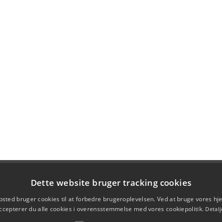
Dette website bruger tracking cookies
sted bruger cookies til at forbedre brugeroplevelsen. Ved at bruge vores 
ccepterer du alle cookies i overensstemmelse med vores cookiepolitik.
Detalj