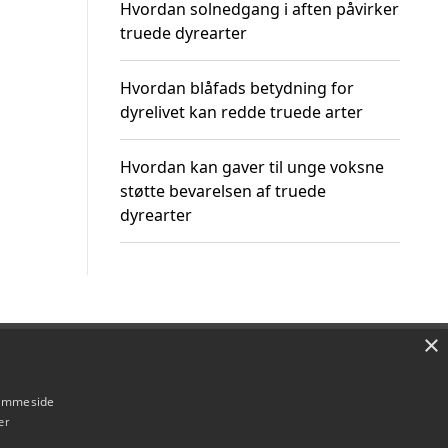
Hvordan solnedgang i aften påvirker
truede dyrearter
Hvordan blåfads betydning for
dyrelivet kan redde truede arter
Hvordan kan gaver til unge voksne
støtte bevarelsen af truede
dyrearter
×
Om / kontakt
Blog
Betingelser
hjemmeside
er