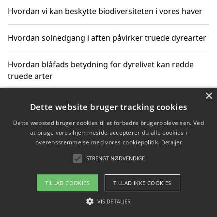
Hvordan vi kan beskytte biodiversiteten i vores haver
Hvordan solnedgang i aften påvirker truede dyrearter
Hvordan blåfads betydning for dyrelivet kan redde
truede arter
×
Hvordan kan gaver til unge voksne støtte bevarelsen
Dette website bruger tracking cookies
af truede dyrearter
Dette websted bruger cookies til at forbedre brugeroplevelsen. Ved
at bruge vores hjemmeside accepterer du alle cookies i
overensstemmelse med vores cookiepolitik.
Detaljer
STRENGT NØDVENDIGE
Copyright 2026 - Pilanto Aps
Om / kontakt
Blog
Betingelser
TILLAD COOKIES
TILLAD IKKE COOKIES
VIS DETALJER