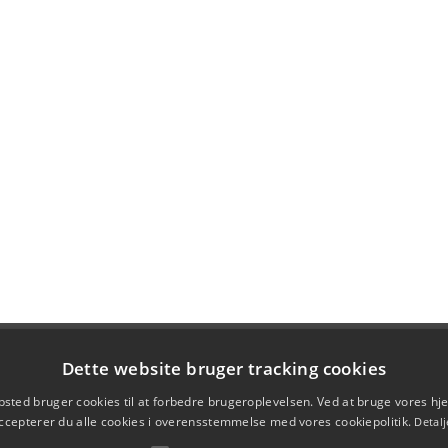
Dette website bruger tracking cookies
sted bruger cookies til at forbedre brugeroplevelsen. Ved at bruge vores 
ccepterer du alle cookies i overensstemmelse med vores cookiepolitik.
Detalj