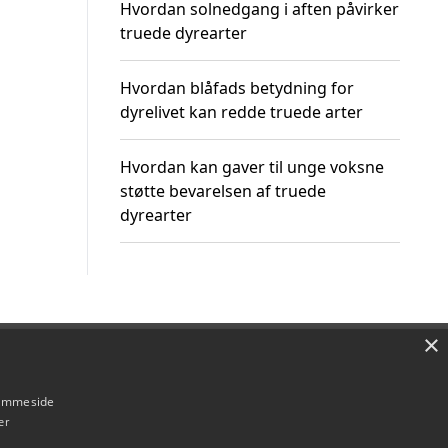
Hvordan solnedgang i aften påvirker
truede dyrearter
Hvordan blåfads betydning for
dyrelivet kan redde truede arter
Hvordan kan gaver til unge voksne
støtte bevarelsen af truede
dyrearter
×
Om / kontakt
Blog
Betingelser
hjemmeside
er