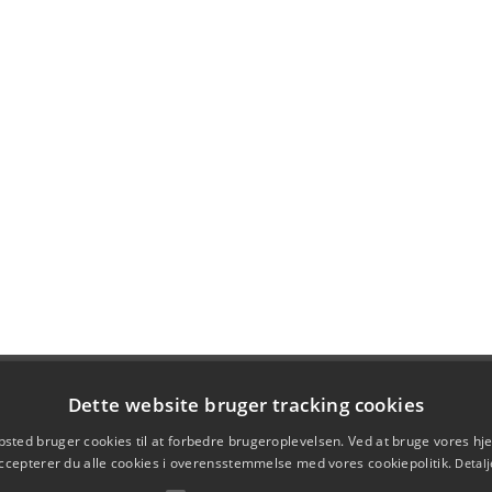
Dette website bruger tracking cookies
sted bruger cookies til at forbedre brugeroplevelsen. Ved at bruge vores 
ccepterer du alle cookies i overensstemmelse med vores cookiepolitik.
Detalj