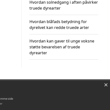
Hvordan solnedgang i aften påvirker
truede dyrearter
Hvordan blåfads betydning for
dyrelivet kan redde truede arter
Hvordan kan gaver til unge voksne
støtte bevarelsen af truede
dyrearter
×
Om / kontakt
Blog
Betingelser
hjemmeside
er