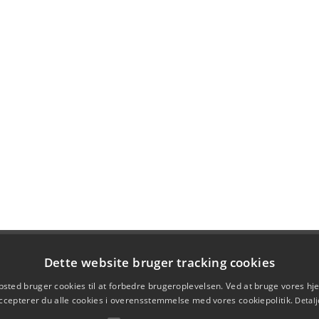
Dette website bruger tracking cookies
sted bruger cookies til at forbedre brugeroplevelsen. Ved at bruge vores 
ccepterer du alle cookies i overensstemmelse med vores cookiepolitik.
Detalj