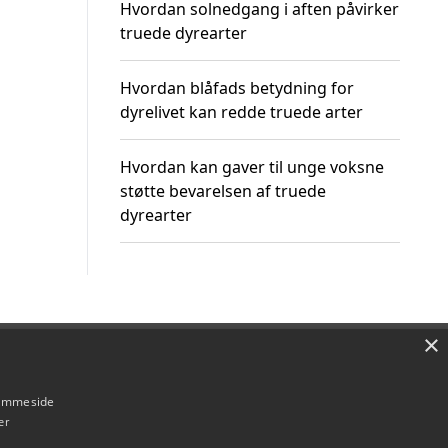
Hvordan solnedgang i aften påvirker
truede dyrearter
Hvordan blåfads betydning for
dyrelivet kan redde truede arter
Hvordan kan gaver til unge voksne
støtte bevarelsen af truede
dyrearter
×
Om / kontakt
Blog
Betingelser
hjemmeside
er