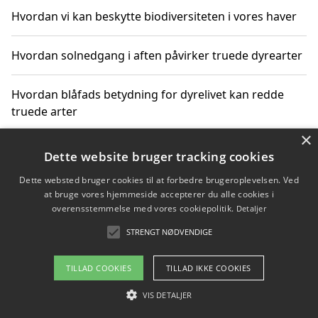
Hvordan vi kan beskytte biodiversiteten i vores haver
Hvordan solnedgang i aften påvirker truede dyrearter
Hvordan blåfads betydning for dyrelivet kan redde
truede arter
×
Hvordan kan gaver til unge voksne støtte bevarelsen
Dette website bruger tracking cookies
af truede dyrearter
Dette websted bruger cookies til at forbedre brugeroplevelsen. Ved
at bruge vores hjemmeside accepterer du alle cookies i
overensstemmelse med vores cookiepolitik.
Detaljer
STRENGT NØDVENDIGE
Copyright 2026 - Pilanto Aps
Om / kontakt
Blog
Betingelser
TILLAD COOKIES
TILLAD IKKE COOKIES
VIS DETALJER