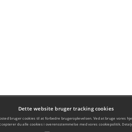
Dette website bruger tracking cookies
sted bruger cookies til at forbedre brugeroplevelsen. Ved at bruge vores 
ccepterer du alle cookies i overensstemmelse med vores cookiepolitik.
Detalj