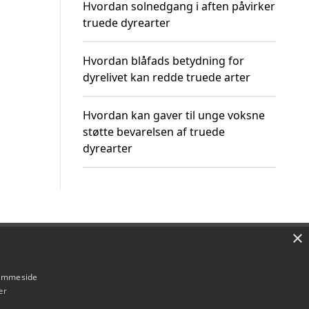
Hvordan solnedgang i aften påvirker
truede dyrearter
Hvordan blåfads betydning for
dyrelivet kan redde truede arter
Hvordan kan gaver til unge voksne
støtte bevarelsen af truede
dyrearter
×
Om / kontakt
Blog
Betingelser
hjemmeside
er