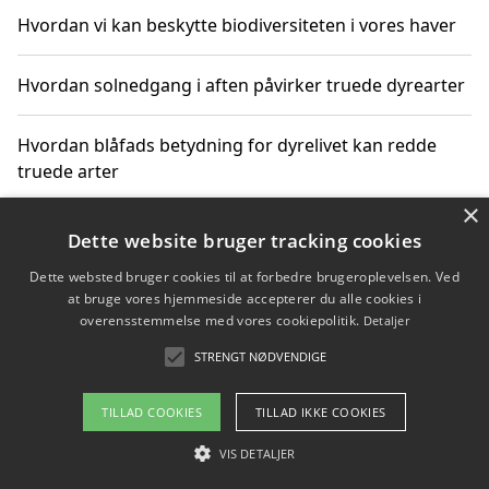
Hvordan vi kan beskytte biodiversiteten i vores haver
Hvordan solnedgang i aften påvirker truede dyrearter
Hvordan blåfads betydning for dyrelivet kan redde
truede arter
×
Hvordan kan gaver til unge voksne støtte bevarelsen
Dette website bruger tracking cookies
af truede dyrearter
Dette websted bruger cookies til at forbedre brugeroplevelsen. Ved
at bruge vores hjemmeside accepterer du alle cookies i
overensstemmelse med vores cookiepolitik.
Detaljer
STRENGT NØDVENDIGE
Copyright 2026 - Pilanto Aps
Om / kontakt
Blog
Betingelser
TILLAD COOKIES
TILLAD IKKE COOKIES
VIS DETALJER