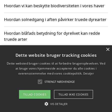
Hvordan vi kan beskytte biodiversiteten i vores haver
Hvordan solnedgang i aften påvirker truede dyrearter
Hvordan blåfads betydning for dyrelivet kan redde
truede arter
×
Hvordan kan gaver til unge voksne støtte bevarelsen
Dette website bruger tracking cookies
af truede dyrearter
Dette websted bruger cookies til at forbedre brugeroplevelsen. Ved
at bruge vores hjemmeside accepterer du alle cookies i
overensstemmelse med vores cookiepolitik.
Detaljer
STRENGT NØDVENDIGE
Copyright 2026 - Pilanto Aps
Om / kontakt
Blog
Betingelser
TILLAD COOKIES
TILLAD IKKE COOKIES
VIS DETALJER