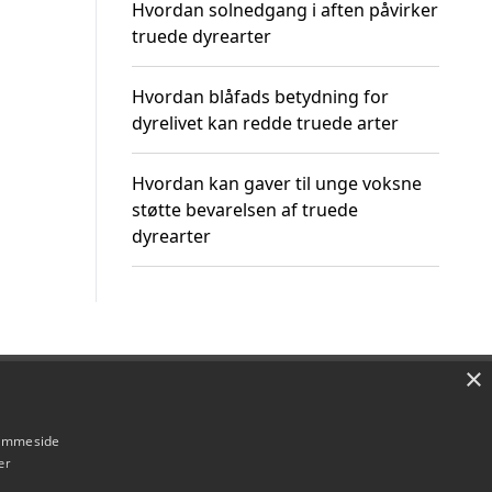
Hvordan solnedgang i aften påvirker
truede dyrearter
Hvordan blåfads betydning for
dyrelivet kan redde truede arter
Hvordan kan gaver til unge voksne
støtte bevarelsen af truede
dyrearter
×
Om / kontakt
Blog
Betingelser
hjemmeside
er