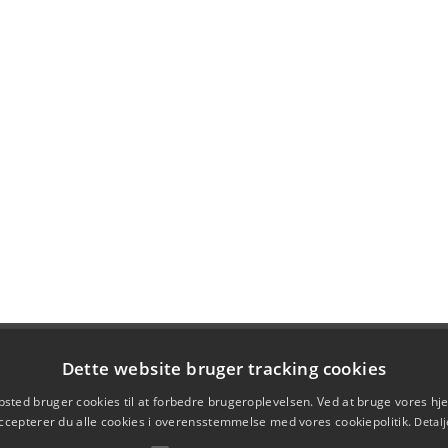
Dette website bruger tracking cookies
sted bruger cookies til at forbedre brugeroplevelsen. Ved at bruge vores 
ccepterer du alle cookies i overensstemmelse med vores cookiepolitik.
Detalj