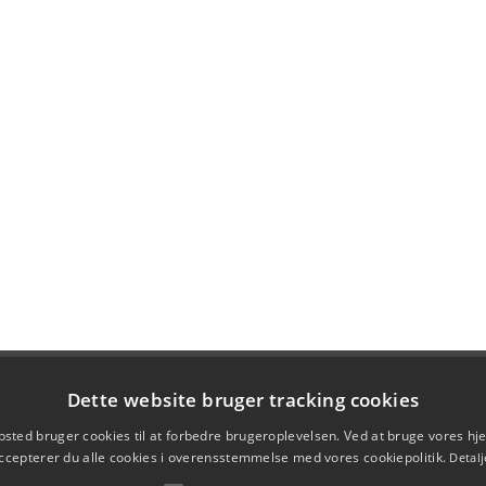
Dette website bruger tracking cookies
sted bruger cookies til at forbedre brugeroplevelsen. Ved at bruge vores 
ccepterer du alle cookies i overensstemmelse med vores cookiepolitik.
Detalj