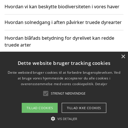
Hvordan vi kan beskytte biodiversiteten i vores haver
Hvordan solnedgang i aften påvirker truede dyrearter
Hvordan blåfads betydning for dyrelivet kan redde
truede arter
×
Hvordan kan gaver til unge voksne støtte bevarelsen
Dette website bruger tracking cookies
af truede dyrearter
Dette websted bruger cookies til at forbedre brugeroplevelsen. Ved
at bruge vores hjemmeside accepterer du alle cookies i
overensstemmelse med vores cookiepolitik.
Detaljer
STRENGT NØDVENDIGE
Copyright 2026 - Pilanto Aps
Om / kontakt
Blog
Betingelser
TILLAD COOKIES
TILLAD IKKE COOKIES
VIS DETALJER