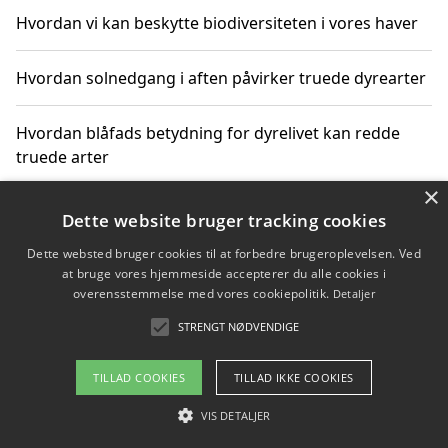
Hvordan vi kan beskytte biodiversiteten i vores haver
Hvordan solnedgang i aften påvirker truede dyrearter
Hvordan blåfads betydning for dyrelivet kan redde
truede arter
×
Hvordan kan gaver til unge voksne støtte bevarelsen
Dette website bruger tracking cookies
af truede dyrearter
Dette websted bruger cookies til at forbedre brugeroplevelsen. Ved
at bruge vores hjemmeside accepterer du alle cookies i
overensstemmelse med vores cookiepolitik.
Detaljer
STRENGT NØDVENDIGE
Copyright 2026 - Pilanto Aps
Om / kontakt
Blog
Betingelser
TILLAD COOKIES
TILLAD IKKE COOKIES
VIS DETALJER