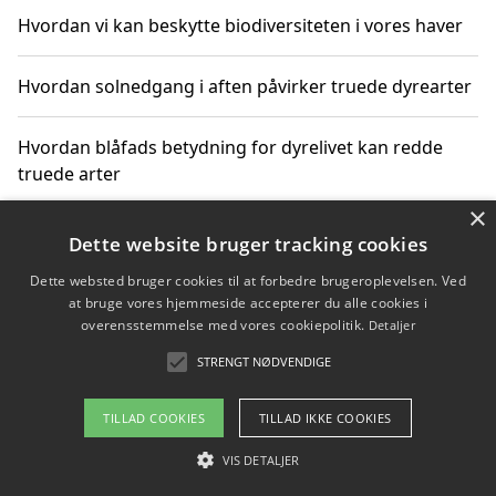
Hvordan vi kan beskytte biodiversiteten i vores haver
Hvordan solnedgang i aften påvirker truede dyrearter
Hvordan blåfads betydning for dyrelivet kan redde
truede arter
×
Hvordan kan gaver til unge voksne støtte bevarelsen
Dette website bruger tracking cookies
af truede dyrearter
Dette websted bruger cookies til at forbedre brugeroplevelsen. Ved
at bruge vores hjemmeside accepterer du alle cookies i
overensstemmelse med vores cookiepolitik.
Detaljer
STRENGT NØDVENDIGE
Copyright 2026 - Pilanto Aps
Om / kontakt
Blog
Betingelser
TILLAD COOKIES
TILLAD IKKE COOKIES
VIS DETALJER