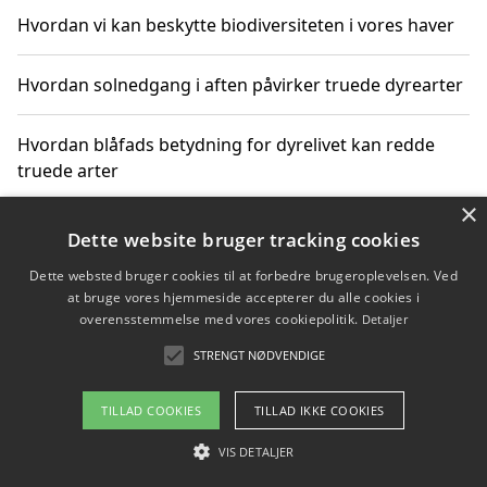
Hvordan vi kan beskytte biodiversiteten i vores haver
Hvordan solnedgang i aften påvirker truede dyrearter
Hvordan blåfads betydning for dyrelivet kan redde
truede arter
×
Hvordan kan gaver til unge voksne støtte bevarelsen
Dette website bruger tracking cookies
af truede dyrearter
Dette websted bruger cookies til at forbedre brugeroplevelsen. Ved
at bruge vores hjemmeside accepterer du alle cookies i
overensstemmelse med vores cookiepolitik.
Detaljer
STRENGT NØDVENDIGE
Copyright 2026 - Pilanto Aps
Om / kontakt
Blog
Betingelser
TILLAD COOKIES
TILLAD IKKE COOKIES
VIS DETALJER