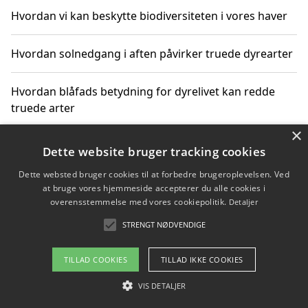
Hvordan vi kan beskytte biodiversiteten i vores haver
Hvordan solnedgang i aften påvirker truede dyrearter
Hvordan blåfads betydning for dyrelivet kan redde
truede arter
×
Hvordan kan gaver til unge voksne støtte bevarelsen
Dette website bruger tracking cookies
af truede dyrearter
Dette websted bruger cookies til at forbedre brugeroplevelsen. Ved
at bruge vores hjemmeside accepterer du alle cookies i
overensstemmelse med vores cookiepolitik.
Detaljer
STRENGT NØDVENDIGE
Copyright 2026 - Pilanto Aps
Om / kontakt
Blog
Betingelser
TILLAD COOKIES
TILLAD IKKE COOKIES
VIS DETALJER