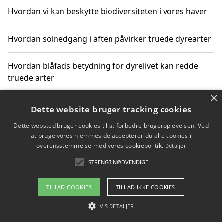
Hvordan vi kan beskytte biodiversiteten i vores haver
Hvordan solnedgang i aften påvirker truede dyrearter
Hvordan blåfads betydning for dyrelivet kan redde
truede arter
×
Hvordan kan gaver til unge voksne støtte bevarelsen
Dette website bruger tracking cookies
af truede dyrearter
Dette websted bruger cookies til at forbedre brugeroplevelsen. Ved
at bruge vores hjemmeside accepterer du alle cookies i
overensstemmelse med vores cookiepolitik.
Detaljer
STRENGT NØDVENDIGE
Copyright 2026 - Pilanto Aps
Om / kontakt
Blog
Betingelser
TILLAD COOKIES
TILLAD IKKE COOKIES
VIS DETALJER