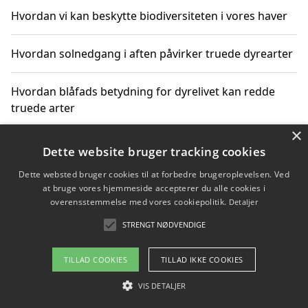
Hvordan vi kan beskytte biodiversiteten i vores haver
Hvordan solnedgang i aften påvirker truede dyrearter
Hvordan blåfads betydning for dyrelivet kan redde
truede arter
×
Hvordan kan gaver til unge voksne støtte bevarelsen
Dette website bruger tracking cookies
af truede dyrearter
Dette websted bruger cookies til at forbedre brugeroplevelsen. Ved
at bruge vores hjemmeside accepterer du alle cookies i
overensstemmelse med vores cookiepolitik.
Detaljer
STRENGT NØDVENDIGE
Copyright 2026 - Pilanto Aps
Om / kontakt
Blog
Betingelser
TILLAD COOKIES
TILLAD IKKE COOKIES
VIS DETALJER