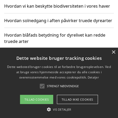
Hvordan vi kan beskytte biodiversiteten i vores haver
Hvordan solnedgang i aften påvirker truede dyrearter
Hvordan blåfads betydning for dyrelivet kan redde
truede arter
×
Hvordan kan gaver til unge voksne støtte bevarelsen
Dette website bruger tracking cookies
af truede dyrearter
Dette websted bruger cookies til at forbedre brugeroplevelsen. Ved
at bruge vores hjemmeside accepterer du alle cookies i
overensstemmelse med vores cookiepolitik.
Detaljer
STRENGT NØDVENDIGE
Copyright 2026 - Pilanto Aps
Om / kontakt
Blog
Betingelser
TILLAD COOKIES
TILLAD IKKE COOKIES
VIS DETALJER