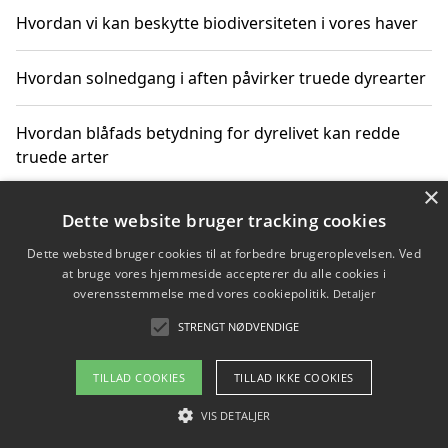
Hvordan vi kan beskytte biodiversiteten i vores haver
Hvordan solnedgang i aften påvirker truede dyrearter
Hvordan blåfads betydning for dyrelivet kan redde
truede arter
×
Hvordan kan gaver til unge voksne støtte bevarelsen
Dette website bruger tracking cookies
af truede dyrearter
Dette websted bruger cookies til at forbedre brugeroplevelsen. Ved
at bruge vores hjemmeside accepterer du alle cookies i
overensstemmelse med vores cookiepolitik.
Detaljer
STRENGT NØDVENDIGE
Copyright 2026 - Pilanto Aps
Om / kontakt
Blog
Betingelser
TILLAD COOKIES
TILLAD IKKE COOKIES
VIS DETALJER