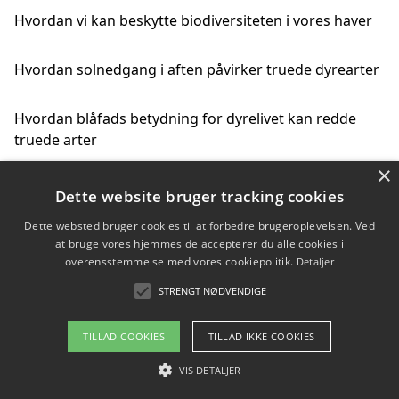
Hvordan vi kan beskytte biodiversiteten i vores haver
Hvordan solnedgang i aften påvirker truede dyrearter
Hvordan blåfads betydning for dyrelivet kan redde
truede arter
×
Hvordan kan gaver til unge voksne støtte bevarelsen
Dette website bruger tracking cookies
af truede dyrearter
Dette websted bruger cookies til at forbedre brugeroplevelsen. Ved
at bruge vores hjemmeside accepterer du alle cookies i
overensstemmelse med vores cookiepolitik.
Detaljer
STRENGT NØDVENDIGE
Copyright 2026 - Pilanto Aps
Om / kontakt
Blog
Betingelser
TILLAD COOKIES
TILLAD IKKE COOKIES
VIS DETALJER