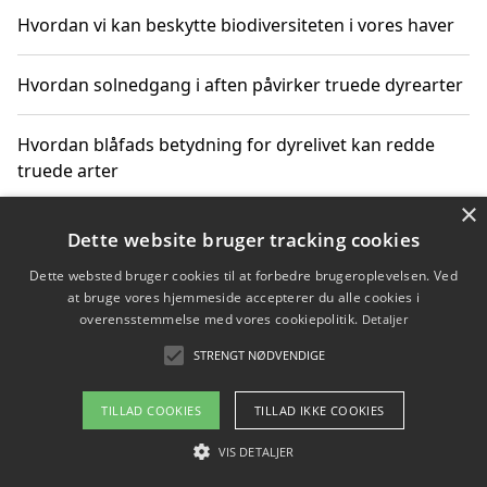
Hvordan vi kan beskytte biodiversiteten i vores haver
Hvordan solnedgang i aften påvirker truede dyrearter
Hvordan blåfads betydning for dyrelivet kan redde
truede arter
×
Hvordan kan gaver til unge voksne støtte bevarelsen
Dette website bruger tracking cookies
af truede dyrearter
Dette websted bruger cookies til at forbedre brugeroplevelsen. Ved
at bruge vores hjemmeside accepterer du alle cookies i
overensstemmelse med vores cookiepolitik.
Detaljer
STRENGT NØDVENDIGE
Copyright 2026 - Pilanto Aps
Om / kontakt
Blog
Betingelser
TILLAD COOKIES
TILLAD IKKE COOKIES
VIS DETALJER