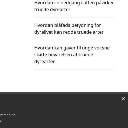
Hvordan solnedgang i aften påvirker
truede dyrearter
Hvordan blåfads betydning for
dyrelivet kan redde truede arter
Hvordan kan gaver til unge voksne
støtte bevarelsen af truede
dyrearter
×
Om / kontakt
Blog
Betingelser
hjemmeside
er