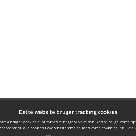
Dette website bruger tracking cookies
sted bruger cookies til at forbedre brugeroplevelsen. Ved at bruge vores 
ccepterer du alle cookies i overensstemmelse med vores cookiepolitik.
Detalj