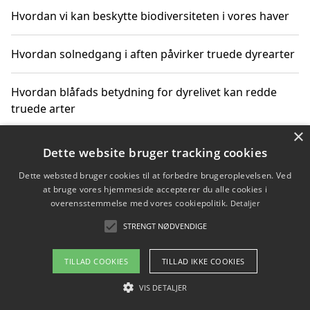
Hvordan vi kan beskytte biodiversiteten i vores haver
Hvordan solnedgang i aften påvirker truede dyrearter
Hvordan blåfads betydning for dyrelivet kan redde
truede arter
×
Hvordan kan gaver til unge voksne støtte bevarelsen
Dette website bruger tracking cookies
af truede dyrearter
Dette websted bruger cookies til at forbedre brugeroplevelsen. Ved
at bruge vores hjemmeside accepterer du alle cookies i
overensstemmelse med vores cookiepolitik.
Detaljer
STRENGT NØDVENDIGE
Copyright 2026 - Pilanto Aps
Om / kontakt
Blog
Betingelser
TILLAD COOKIES
TILLAD IKKE COOKIES
VIS DETALJER