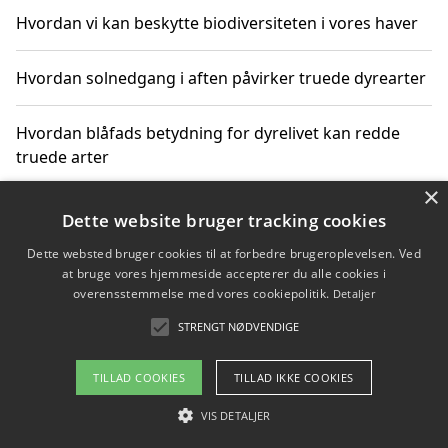
Hvordan vi kan beskytte biodiversiteten i vores haver
Hvordan solnedgang i aften påvirker truede dyrearter
Hvordan blåfads betydning for dyrelivet kan redde
truede arter
×
Hvordan kan gaver til unge voksne støtte bevarelsen
Dette website bruger tracking cookies
af truede dyrearter
Dette websted bruger cookies til at forbedre brugeroplevelsen. Ved
at bruge vores hjemmeside accepterer du alle cookies i
overensstemmelse med vores cookiepolitik.
Detaljer
STRENGT NØDVENDIGE
Copyright 2026 - Pilanto Aps
Om / kontakt
Blog
Betingelser
TILLAD COOKIES
TILLAD IKKE COOKIES
VIS DETALJER