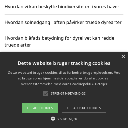
Hvordan vi kan beskytte biodiversiteten i vores haver
Hvordan solnedgang i aften påvirker truede dyrearter
Hvordan blåfads betydning for dyrelivet kan redde
truede arter
×
Hvordan kan gaver til unge voksne støtte bevarelsen
Dette website bruger tracking cookies
af truede dyrearter
Dette websted bruger cookies til at forbedre brugeroplevelsen. Ved
at bruge vores hjemmeside accepterer du alle cookies i
overensstemmelse med vores cookiepolitik.
Detaljer
STRENGT NØDVENDIGE
Copyright 2026 - Pilanto Aps
Om / kontakt
Blog
Betingelser
TILLAD COOKIES
TILLAD IKKE COOKIES
VIS DETALJER