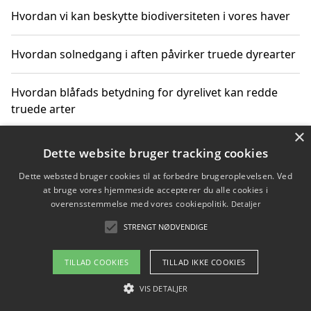
Hvordan vi kan beskytte biodiversiteten i vores haver
Hvordan solnedgang i aften påvirker truede dyrearter
Hvordan blåfads betydning for dyrelivet kan redde
truede arter
×
Hvordan kan gaver til unge voksne støtte bevarelsen
Dette website bruger tracking cookies
af truede dyrearter
Dette websted bruger cookies til at forbedre brugeroplevelsen. Ved
at bruge vores hjemmeside accepterer du alle cookies i
overensstemmelse med vores cookiepolitik.
Detaljer
STRENGT NØDVENDIGE
Copyright 2026 - Pilanto Aps
Om / kontakt
Blog
Betingelser
TILLAD COOKIES
TILLAD IKKE COOKIES
VIS DETALJER