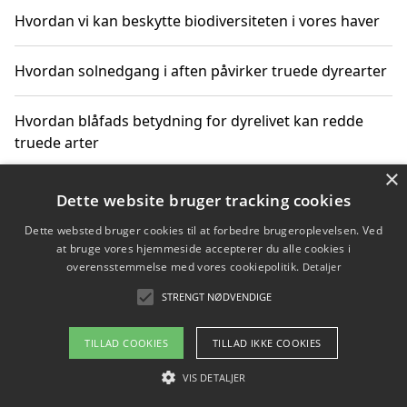
Hvordan vi kan beskytte biodiversiteten i vores haver
Hvordan solnedgang i aften påvirker truede dyrearter
Hvordan blåfads betydning for dyrelivet kan redde
truede arter
×
Hvordan kan gaver til unge voksne støtte bevarelsen
Dette website bruger tracking cookies
af truede dyrearter
Dette websted bruger cookies til at forbedre brugeroplevelsen. Ved
at bruge vores hjemmeside accepterer du alle cookies i
overensstemmelse med vores cookiepolitik.
Detaljer
STRENGT NØDVENDIGE
Copyright 2026 - Pilanto Aps
Om / kontakt
Blog
Betingelser
TILLAD COOKIES
TILLAD IKKE COOKIES
VIS DETALJER