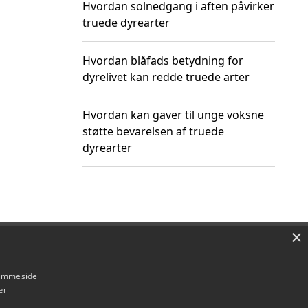
Hvordan solnedgang i aften påvirker
truede dyrearter
Hvordan blåfads betydning for
dyrelivet kan redde truede arter
Hvordan kan gaver til unge voksne
støtte bevarelsen af truede
dyrearter
×
Om / kontakt
Blog
Betingelser
hjemmeside
er