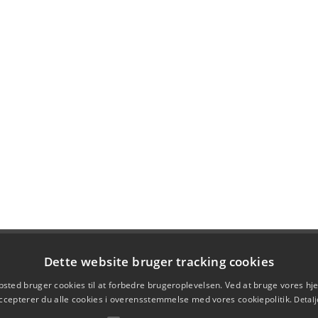
Dette website bruger tracking cookies
sted bruger cookies til at forbedre brugeroplevelsen. Ved at bruge vores 
ccepterer du alle cookies i overensstemmelse med vores cookiepolitik.
Detalj