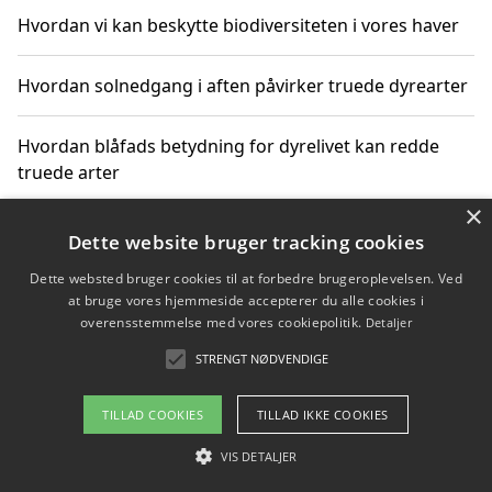
Hvordan vi kan beskytte biodiversiteten i vores haver
Hvordan solnedgang i aften påvirker truede dyrearter
Hvordan blåfads betydning for dyrelivet kan redde
truede arter
×
Hvordan kan gaver til unge voksne støtte bevarelsen
Dette website bruger tracking cookies
af truede dyrearter
Dette websted bruger cookies til at forbedre brugeroplevelsen. Ved
at bruge vores hjemmeside accepterer du alle cookies i
overensstemmelse med vores cookiepolitik.
Detaljer
STRENGT NØDVENDIGE
Copyright 2026 - Pilanto Aps
Om / kontakt
Blog
Betingelser
TILLAD COOKIES
TILLAD IKKE COOKIES
VIS DETALJER