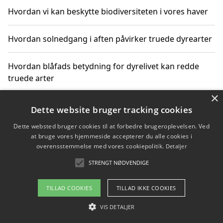
Hvordan vi kan beskytte biodiversiteten i vores haver
Hvordan solnedgang i aften påvirker truede dyrearter
Hvordan blåfads betydning for dyrelivet kan redde
truede arter
×
Hvordan kan gaver til unge voksne støtte bevarelsen
Dette website bruger tracking cookies
af truede dyrearter
Dette websted bruger cookies til at forbedre brugeroplevelsen. Ved
at bruge vores hjemmeside accepterer du alle cookies i
overensstemmelse med vores cookiepolitik.
Detaljer
STRENGT NØDVENDIGE
Copyright 2026 - Pilanto Aps
Om / kontakt
Blog
Betingelser
TILLAD COOKIES
TILLAD IKKE COOKIES
VIS DETALJER