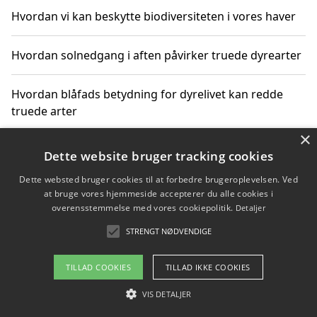
Hvordan vi kan beskytte biodiversiteten i vores haver
Hvordan solnedgang i aften påvirker truede dyrearter
Hvordan blåfads betydning for dyrelivet kan redde
truede arter
×
Hvordan kan gaver til unge voksne støtte bevarelsen
Dette website bruger tracking cookies
af truede dyrearter
Dette websted bruger cookies til at forbedre brugeroplevelsen. Ved
at bruge vores hjemmeside accepterer du alle cookies i
overensstemmelse med vores cookiepolitik.
Detaljer
STRENGT NØDVENDIGE
Copyright 2026 - Pilanto Aps
Om / kontakt
Blog
Betingelser
TILLAD COOKIES
TILLAD IKKE COOKIES
VIS DETALJER