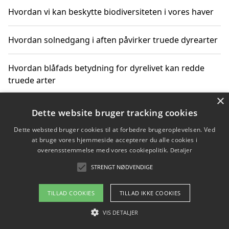
Hvordan vi kan beskytte biodiversiteten i vores haver
Hvordan solnedgang i aften påvirker truede dyrearter
Hvordan blåfads betydning for dyrelivet kan redde
truede arter
×
Hvordan kan gaver til unge voksne støtte bevarelsen
Dette website bruger tracking cookies
af truede dyrearter
Dette websted bruger cookies til at forbedre brugeroplevelsen. Ved
at bruge vores hjemmeside accepterer du alle cookies i
overensstemmelse med vores cookiepolitik.
Detaljer
STRENGT NØDVENDIGE
Copyright 2026 - Pilanto Aps
Om / kontakt
Blog
Betingelser
TILLAD COOKIES
TILLAD IKKE COOKIES
VIS DETALJER