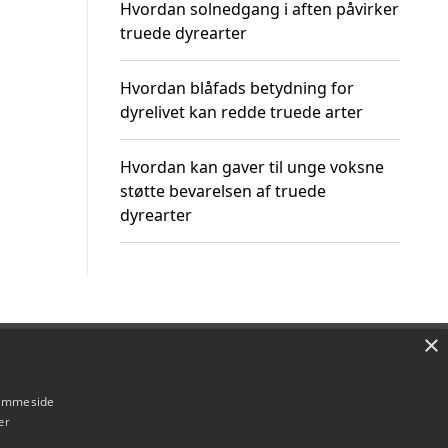
Hvordan solnedgang i aften påvirker
truede dyrearter
Hvordan blåfads betydning for
dyrelivet kan redde truede arter
Hvordan kan gaver til unge voksne
støtte bevarelsen af truede
dyrearter
×
Om / kontakt
Blog
Betingelser
hjemmeside
er