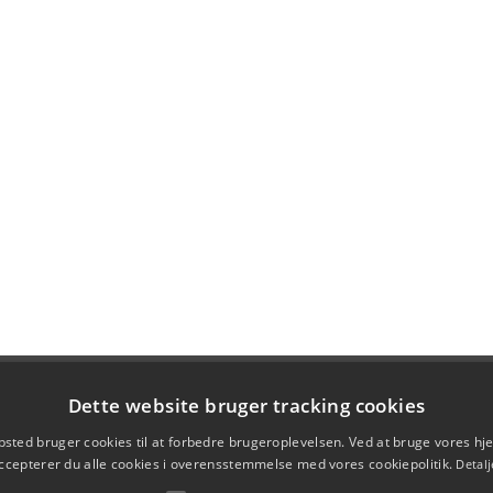
Dette website bruger tracking cookies
sted bruger cookies til at forbedre brugeroplevelsen. Ved at bruge vores 
ccepterer du alle cookies i overensstemmelse med vores cookiepolitik.
Detalj