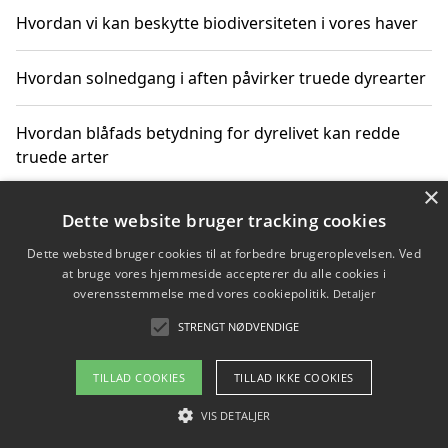
Hvordan vi kan beskytte biodiversiteten i vores haver
Hvordan solnedgang i aften påvirker truede dyrearter
Hvordan blåfads betydning for dyrelivet kan redde
truede arter
×
Hvordan kan gaver til unge voksne støtte bevarelsen
Dette website bruger tracking cookies
af truede dyrearter
Dette websted bruger cookies til at forbedre brugeroplevelsen. Ved
at bruge vores hjemmeside accepterer du alle cookies i
overensstemmelse med vores cookiepolitik.
Detaljer
STRENGT NØDVENDIGE
Copyright 2026 - Pilanto Aps
Om / kontakt
Blog
Betingelser
TILLAD COOKIES
TILLAD IKKE COOKIES
VIS DETALJER