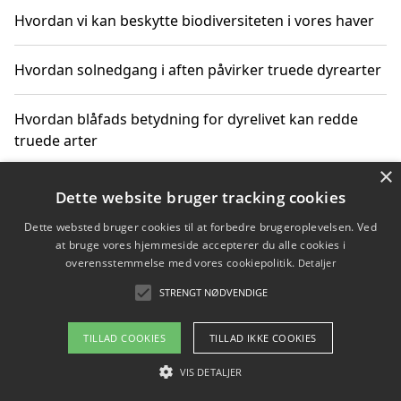
Hvordan vi kan beskytte biodiversiteten i vores haver
Hvordan solnedgang i aften påvirker truede dyrearter
Hvordan blåfads betydning for dyrelivet kan redde
truede arter
×
Hvordan kan gaver til unge voksne støtte bevarelsen
Dette website bruger tracking cookies
af truede dyrearter
Dette websted bruger cookies til at forbedre brugeroplevelsen. Ved
at bruge vores hjemmeside accepterer du alle cookies i
overensstemmelse med vores cookiepolitik.
Detaljer
STRENGT NØDVENDIGE
Copyright 2026 - Pilanto Aps
Om / kontakt
Blog
Betingelser
TILLAD COOKIES
TILLAD IKKE COOKIES
VIS DETALJER