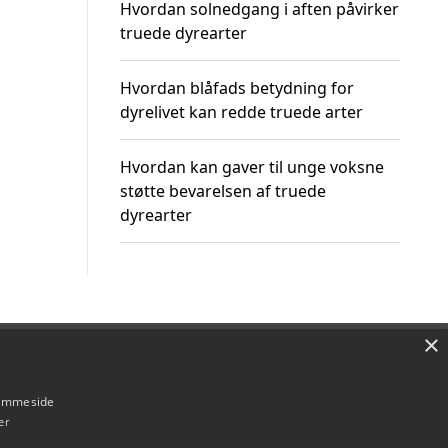
Hvordan solnedgang i aften påvirker
truede dyrearter
Hvordan blåfads betydning for
dyrelivet kan redde truede arter
Hvordan kan gaver til unge voksne
støtte bevarelsen af truede
dyrearter
×
Om / kontakt
Blog
Betingelser
hjemmeside
er