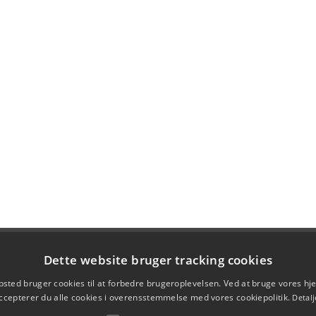
Dette website bruger tracking cookies
sted bruger cookies til at forbedre brugeroplevelsen. Ved at bruge vores 
ccepterer du alle cookies i overensstemmelse med vores cookiepolitik.
Detalj