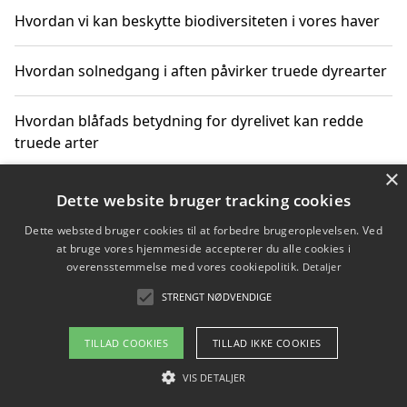
Hvordan vi kan beskytte biodiversiteten i vores haver
Hvordan solnedgang i aften påvirker truede dyrearter
Hvordan blåfads betydning for dyrelivet kan redde
truede arter
×
Hvordan kan gaver til unge voksne støtte bevarelsen
Dette website bruger tracking cookies
af truede dyrearter
Dette websted bruger cookies til at forbedre brugeroplevelsen. Ved
at bruge vores hjemmeside accepterer du alle cookies i
overensstemmelse med vores cookiepolitik.
Detaljer
STRENGT NØDVENDIGE
Copyright 2026 - Pilanto Aps
Om / kontakt
Blog
Betingelser
TILLAD COOKIES
TILLAD IKKE COOKIES
VIS DETALJER