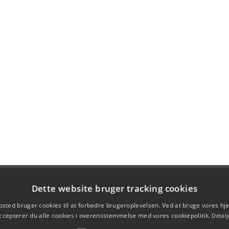
Dette website bruger tracking cookies
sted bruger cookies til at forbedre brugeroplevelsen. Ved at bruge vores 
ccepterer du alle cookies i overensstemmelse med vores cookiepolitik.
Detalj