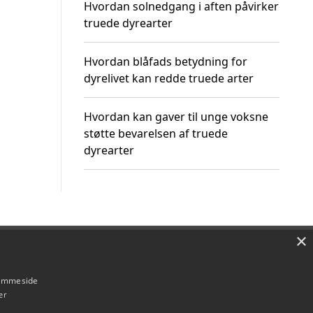
Hvordan solnedgang i aften påvirker
truede dyrearter
Hvordan blåfads betydning for
dyrelivet kan redde truede arter
Hvordan kan gaver til unge voksne
støtte bevarelsen af truede
dyrearter
×
Om / kontakt
Blog
Betingelser
hjemmeside
er