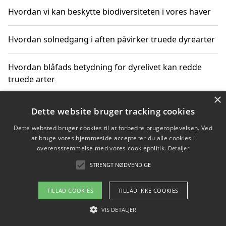
Hvordan vi kan beskytte biodiversiteten i vores haver
Hvordan solnedgang i aften påvirker truede dyrearter
Hvordan blåfads betydning for dyrelivet kan redde
truede arter
×
Hvordan kan gaver til unge voksne støtte bevarelsen
Dette website bruger tracking cookies
af truede dyrearter
Dette websted bruger cookies til at forbedre brugeroplevelsen. Ved
at bruge vores hjemmeside accepterer du alle cookies i
overensstemmelse med vores cookiepolitik.
Detaljer
STRENGT NØDVENDIGE
Copyright 2026 - Pilanto Aps
Om / kontakt
Blog
Betingelser
TILLAD COOKIES
TILLAD IKKE COOKIES
VIS DETALJER