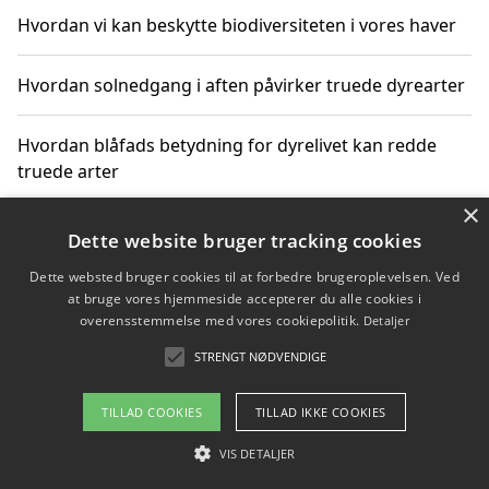
Hvordan vi kan beskytte biodiversiteten i vores haver
Hvordan solnedgang i aften påvirker truede dyrearter
Hvordan blåfads betydning for dyrelivet kan redde
truede arter
×
Hvordan kan gaver til unge voksne støtte bevarelsen
Dette website bruger tracking cookies
af truede dyrearter
Dette websted bruger cookies til at forbedre brugeroplevelsen. Ved
at bruge vores hjemmeside accepterer du alle cookies i
overensstemmelse med vores cookiepolitik.
Detaljer
STRENGT NØDVENDIGE
Copyright 2026 - Pilanto Aps
Om / kontakt
Blog
Betingelser
TILLAD COOKIES
TILLAD IKKE COOKIES
VIS DETALJER