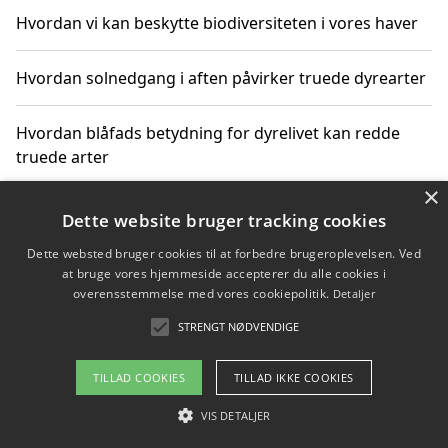
Hvordan vi kan beskytte biodiversiteten i vores haver
Hvordan solnedgang i aften påvirker truede dyrearter
Hvordan blåfads betydning for dyrelivet kan redde
truede arter
×
Hvordan kan gaver til unge voksne støtte bevarelsen
Dette website bruger tracking cookies
af truede dyrearter
Dette websted bruger cookies til at forbedre brugeroplevelsen. Ved
at bruge vores hjemmeside accepterer du alle cookies i
overensstemmelse med vores cookiepolitik.
Detaljer
STRENGT NØDVENDIGE
Copyright 2026 - Pilanto Aps
Om / kontakt
Blog
Betingelser
TILLAD COOKIES
TILLAD IKKE COOKIES
VIS DETALJER