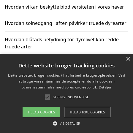
Hvordan vi kan beskytte biodiversiteten i vores haver
Hvordan solnedgang i aften påvirker truede dyrearter
Hvordan blåfads betydning for dyrelivet kan redde
truede arter
×
Hvordan kan gaver til unge voksne støtte bevarelsen
Dette website bruger tracking cookies
af truede dyrearter
Dette websted bruger cookies til at forbedre brugeroplevelsen. Ved
at bruge vores hjemmeside accepterer du alle cookies i
overensstemmelse med vores cookiepolitik.
Detaljer
STRENGT NØDVENDIGE
Copyright 2026 - Pilanto Aps
Om / kontakt
Blog
Betingelser
TILLAD COOKIES
TILLAD IKKE COOKIES
VIS DETALJER