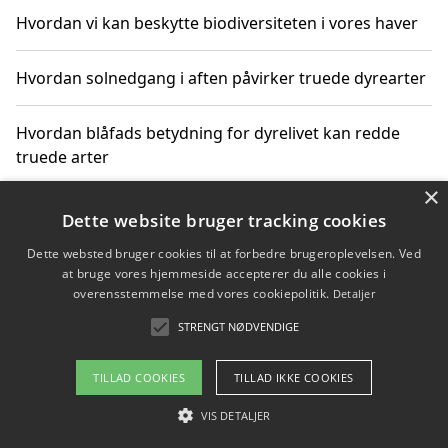
Hvordan vi kan beskytte biodiversiteten i vores haver
Hvordan solnedgang i aften påvirker truede dyrearter
Hvordan blåfads betydning for dyrelivet kan redde
truede arter
×
Hvordan kan gaver til unge voksne støtte bevarelsen
Dette website bruger tracking cookies
af truede dyrearter
Dette websted bruger cookies til at forbedre brugeroplevelsen. Ved
at bruge vores hjemmeside accepterer du alle cookies i
overensstemmelse med vores cookiepolitik.
Detaljer
STRENGT NØDVENDIGE
Copyright 2026 - Pilanto Aps
Om / kontakt
Blog
Betingelser
TILLAD COOKIES
TILLAD IKKE COOKIES
VIS DETALJER