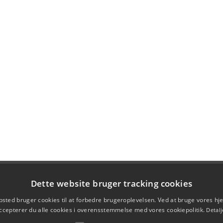
Dette website bruger tracking cookies
sted bruger cookies til at forbedre brugeroplevelsen. Ved at bruge vores 
ccepterer du alle cookies i overensstemmelse med vores cookiepolitik.
Detalj