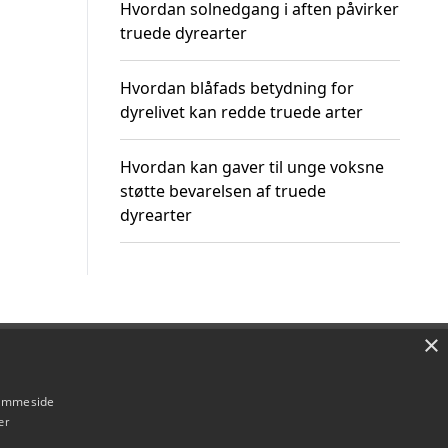
Hvordan solnedgang i aften påvirker
truede dyrearter
Hvordan blåfads betydning for
dyrelivet kan redde truede arter
Hvordan kan gaver til unge voksne
støtte bevarelsen af truede
dyrearter
×
Om / kontakt
Blog
Betingelser
hjemmeside
er