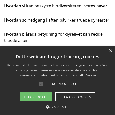
Hvordan vi kan beskytte biodiversiteten i vores haver
Hvordan solnedgang i aften påvirker truede dyrearter
Hvordan blåfads betydning for dyrelivet kan redde
truede arter
×
Hvordan kan gaver til unge voksne støtte bevarelsen
Dette website bruger tracking cookies
af truede dyrearter
Dette websted bruger cookies til at forbedre brugeroplevelsen. Ved
at bruge vores hjemmeside accepterer du alle cookies i
overensstemmelse med vores cookiepolitik.
Detaljer
STRENGT NØDVENDIGE
Copyright 2026 - Pilanto Aps
Om / kontakt
Blog
Betingelser
TILLAD COOKIES
TILLAD IKKE COOKIES
VIS DETALJER